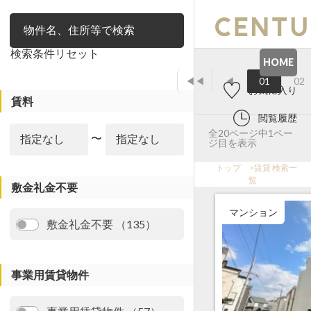
絞り込み
検索条件リセット
HOME
◀◀
◀
01
02
お気に入り
賃料
閲覧履歴
全20ページ中1ペー
〜
ジ目を表示
トップ
>
賃貸 検索一
覧
敷金礼金不要
マンション
敷金礼金不要 （135）
事業用賃貸物件