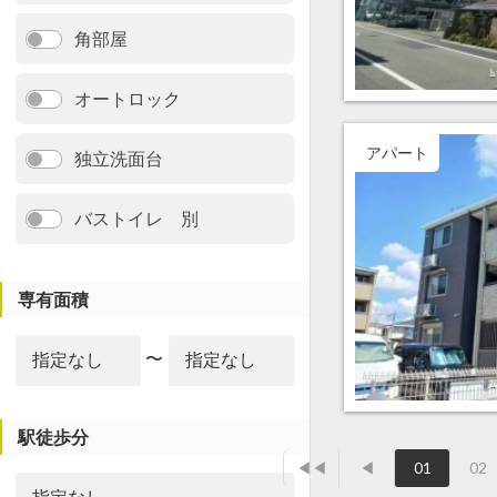
角部屋
オートロック
アパート
独立洗面台
バストイレ 別
専有面積
〜
駅徒歩分
◀◀
◀
01
02