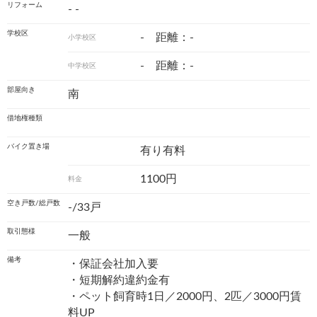
リフォーム
- -
学校区
- 距離：-
小学校区
- 距離：-
中学校区
部屋向き
南
借地権種類
バイク置き場
有り有料
1100円
料金
空き戸数/総戸数
-/33戸
取引態様
一般
備考
・保証会社加入要
・短期解約違約金有
・ペット飼育時1日／2000円、2匹／3000円賃
料UP