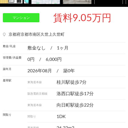
賃料9.05万円
マンション
京都府京都市南区久世上久世町
敷金/礼金
敷金なし / 1ヶ月
管理費/共益費
0円 / 6,000円
築年月
2026年08月 / 築0年
最寄駅
桂川駅徒歩7分
東海道本線
洛西口駅徒歩17分
阪急電鉄京都線
向日町駅徒歩22分
東海道本線
間取り
1DK
間取り