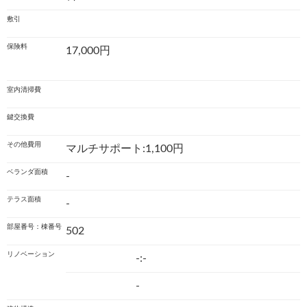
敷引
保険料
17,000円
室内清掃費
鍵交換費
その他費用
マルチサポート:1,100円
ベランダ面積
-
テラス面積
-
部屋番号：棟番号
502
リノベーション
-:-
-