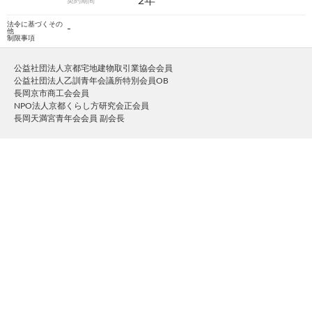
2年
契約期間
法令に基づくその
-
他
制限事項
公益社団法人京都宅地建物取引業協会会員
公益社団法人乙訓青年会議所特別会員OB
長岡京市商工会会員
NPO法人京都くらし方研究会正会員
長岡天満宮青年会会員 副会長