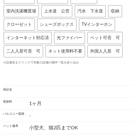
室内洗濯機置場
上水道 公営
汚水 下水道
収納
クローゼット
シューズボックス
TVインターホン
インターネット対応済
光ファイバー
ペット可否 可
二人入居可否 可
ネット使用料不要
外国人入居 可
※設備名をクリックで対象の設備の物件一覧を絞り込み
保証金
更新料
1ヶ月
バルコニー面積
-
ペット備考
小型犬、猫2匹までOK