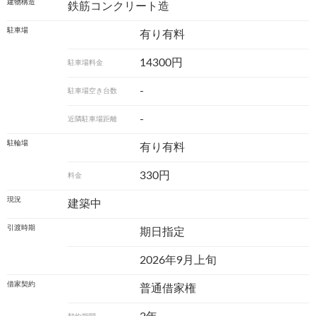
建物構造
鉄筋コンクリート造
駐車場
有り有料
14300円
駐車場料金
-
駐車場空き台数
-
近隣駐車場距離
駐輪場
有り有料
330円
料金
現況
建築中
引渡時期
期日指定
2026年9月上旬
借家契約
普通借家権