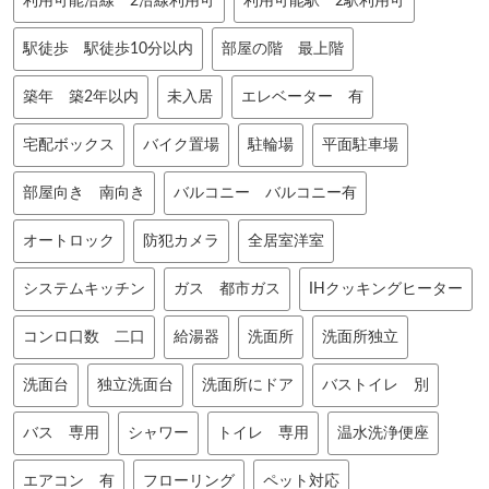
利用可能沿線 2沿線利用可
利用可能駅 2駅利用可
駅徒歩 駅徒歩10分以内
部屋の階 最上階
築年 築2年以内
未入居
エレベーター 有
宅配ボックス
バイク置場
駐輪場
平面駐車場
部屋向き 南向き
バルコニー バルコニー有
オートロック
防犯カメラ
全居室洋室
システムキッチン
ガス 都市ガス
IHクッキングヒーター
コンロ口数 二口
給湯器
洗面所
洗面所独立
洗面台
独立洗面台
洗面所にドア
バストイレ 別
バス 専用
シャワー
トイレ 専用
温水洗浄便座
エアコン 有
フローリング
ペット対応