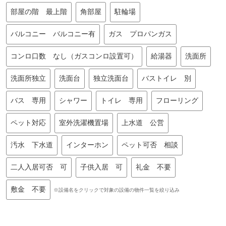
部屋の階 最上階
角部屋
駐輪場
バルコニー バルコニー有
ガス プロパンガス
コンロ口数 なし（ガスコンロ設置可）
給湯器
洗面所
洗面所独立
洗面台
独立洗面台
バストイレ 別
バス 専用
シャワー
トイレ 専用
フローリング
ペット対応
室外洗濯機置場
上水道 公営
汚水 下水道
インターホン
ペット可否 相談
二人入居可否 可
子供入居 可
礼金 不要
敷金 不要
※設備名をクリックで対象の設備の物件一覧を絞り込み