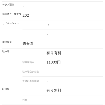
テラス面積
-
部屋番号：棟番号
202
リノベーション
-:-
-
建物構造
鉄骨造
駐車場
有り有料
11000円
駐車場料金
-
駐車場空き台数
-
近隣駐車場距離
駐輪場
有り無料
-
料金