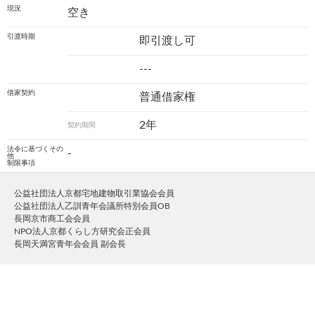
現況
空き
引渡時期
即引渡し可
---
借家契約
普通借家権
2年
契約期間
法令に基づくその
-
他
制限事項
公益社団法人京都宅地建物取引業協会会員
公益社団法人乙訓青年会議所特別会員OB
長岡京市商工会会員
NPO法人京都くらし方研究会正会員
長岡天満宮青年会会員 副会長