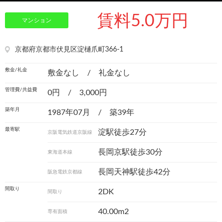
賃料5.0万円
マンション
京都府京都市伏見区淀樋爪町366-1
敷金/礼金
敷金なし / 礼金なし
管理費/共益費
0円 / 3,000円
築年月
1987年07月 / 築39年
最寄駅
淀駅徒歩27分
京阪電気鉄道京阪線
長岡京駅徒歩30分
東海道本線
長岡天神駅徒歩42分
阪急電鉄京都線
間取り
2DK
間取り
40.00m
2
専有面積