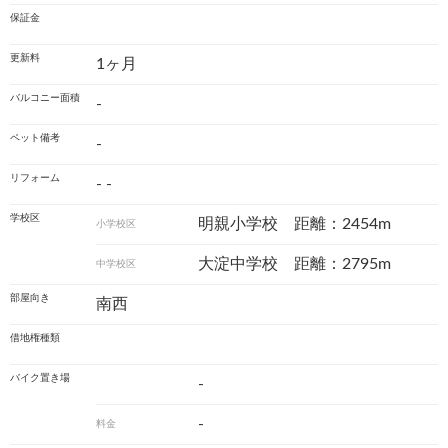
保証金
更新料
1ヶ月
バルコニー面積
-
ペット備考
-
リフォーム
- -
学校区
明親小学校 距離：2454m
小学校区
大淀中学校 距離：2795m
中学校区
部屋向き
南西
借地権種類
バイク置き場
-
-
料金