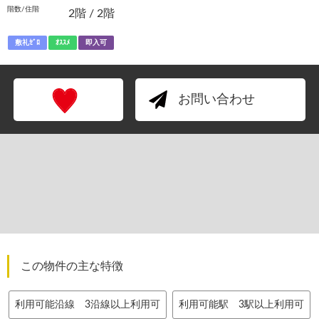
階数/住階
2階 / 2階
敷礼ｾﾞﾛ
ｵｽｽﾒ
即入可
お問い合わせ
この物件の主な特徴
利用可能沿線 3沿線以上利用可
利用可能駅 3駅以上利用可