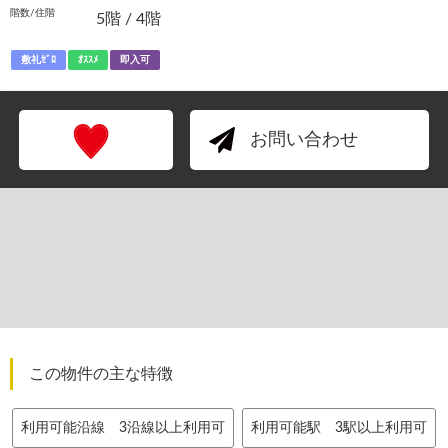
階数/住階
5階 / 4階
敷礼ｾﾞﾛ
ｵｽｽﾒ
即入可
お問い合わせ
この物件の主な特徴
利用可能沿線 3沿線以上利用可
利用可能駅 3駅以上利用可