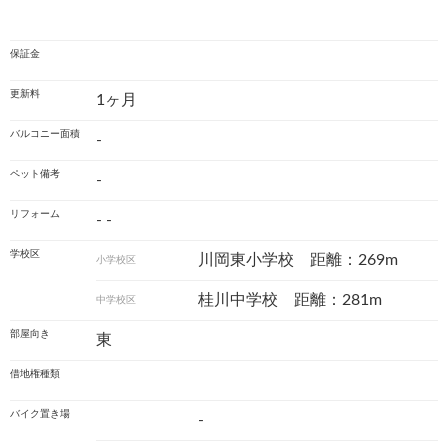
保証金
更新料
1ヶ月
バルコニー面積
-
ペット備考
-
リフォーム
- -
学校区
川岡東小学校 距離：269m
小学校区
桂川中学校 距離：281m
中学校区
部屋向き
東
借地権種類
バイク置き場
-