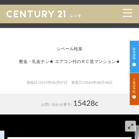
トップ
>
賃貸 検索一覧
>
賃貸 検索詳細
シベール桂泉
敷金・礼金ナシ★ エアコン付のＲＣ造マンション★
登録日/2019年06月07日 更新日/2026年08月08日
15428c
お問い合わせ番号/