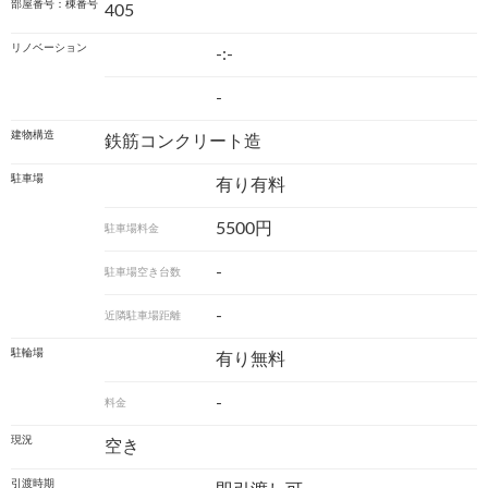
部屋番号：棟番号
405
リノベーション
-:-
-
建物構造
鉄筋コンクリート造
駐車場
有り有料
5500円
駐車場料金
-
駐車場空き台数
-
近隣駐車場距離
駐輪場
有り無料
-
料金
現況
空き
引渡時期