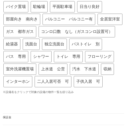
バイク置場
駐輪場
平面駐車場
日当り良好
部屋向き 南向き
バルコニー バルコニー有
全居室洋室
ガス 都市ガス
コンロ口数 なし（ガスコンロ設置可）
給湯器
洗面台
独立洗面台
バストイレ 別
バス 専用
シャワー
トイレ 専用
フローリング
室外洗濯機置場
上水道 公営
汚水 下水道
収納
インターホン
二人入居可否 可
子供入居 可
※設備名をクリックで対象の設備の物件一覧を絞り込み
保証金