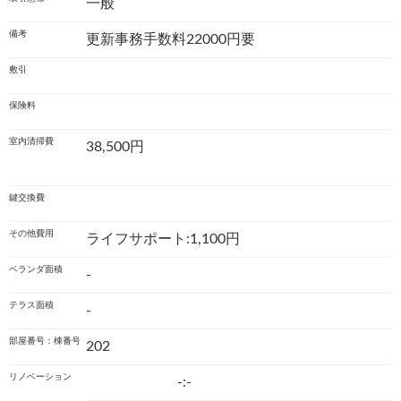
一般
備考
更新事務手数料22000円要
敷引
保険料
室内清掃費
38,500円
鍵交換費
その他費用
ライフサポート:1,100円
ベランダ面積
-
テラス面積
-
部屋番号：棟番号
202
リノベーション
-:-