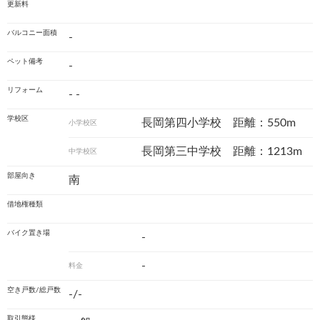
更新料
バルコニー面積
-
ペット備考
-
リフォーム
- -
学校区
長岡第四小学校 距離：550m
小学校区
長岡第三中学校 距離：1213m
中学校区
部屋向き
南
借地権種類
バイク置き場
-
-
料金
空き戸数/総戸数
-/-
取引態様