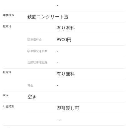
-
建物構造
鉄筋コンクリート造
駐車場
有り有料
9900円
駐車場料金
-
駐車場空き台数
-
近隣駐車場距離
駐輪場
有り無料
-
料金
現況
空き
引渡時期
即引渡し可
---