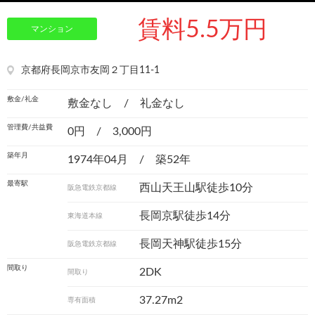
賃料5.5万円
マンション
京都府長岡京市友岡２丁目11-1
敷金/礼金
敷金なし / 礼金なし
管理費/共益費
0円 / 3,000円
築年月
1974年04月 / 築52年
最寄駅
西山天王山駅徒歩10分
阪急電鉄京都線
長岡京駅徒歩14分
東海道本線
長岡天神駅徒歩15分
阪急電鉄京都線
間取り
2DK
間取り
37.27m
2
専有面積