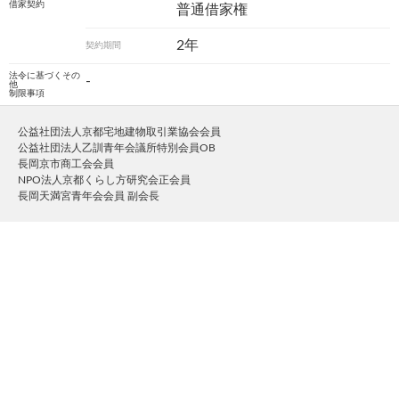
借家契約
普通借家権
2年
契約期間
法令に基づくその
-
他
制限事項
公益社団法人京都宅地建物取引業協会会員
公益社団法人乙訓青年会議所特別会員OB
長岡京市商工会会員
NPO法人京都くらし方研究会正会員
長岡天満宮青年会会員 副会長