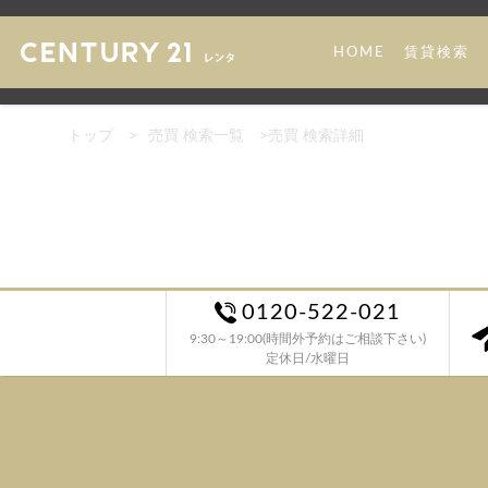
HOME
賃貸検索
トップ
>
売買 検索一覧
>
売買 検索詳細
0120-522-021
9:30～19:00(時間外予約はご相談下さい)
定休日/水曜日