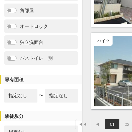
角部屋
オートロック
ハイツ
独立洗面台
バストイレ 別
専有面積
〜
駅徒歩分
◀◀
◀
01
02