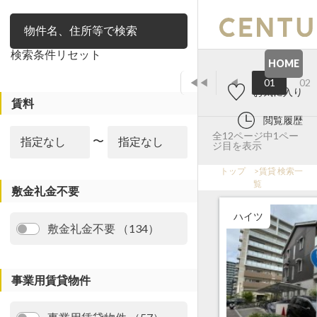
絞り込み
検索条件リセット
HOME
◀◀
◀
01
02
お気に入り
賃料
閲覧履歴
全12ページ中1ペー
〜
ジ目を表示
トップ
>
賃貸 検索一
覧
敷金礼金不要
ハイツ
敷金礼金不要 （134）
事業用賃貸物件