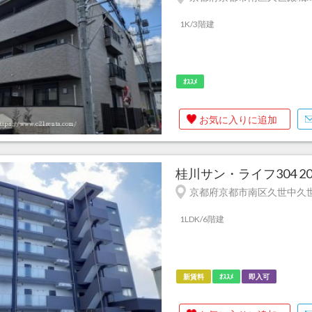
1K/3階建
ｵｽｽﾒ
お気に入りに追加
桂川サン・ライフ304 2
京都府京都市南区久世中久世
1LDK/6階建
新賃料
ｵｽｽﾒ
即入可