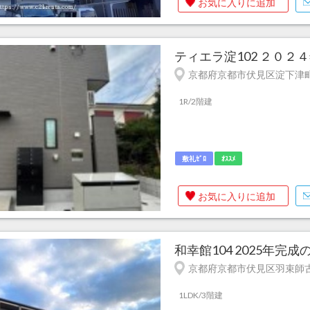
お気に入りに追加
ティエラ淀102 ２０２
京都府京都市伏見区淀下津町1
1R/2階建
敷礼ｾﾞﾛ
ｵｽｽﾒ
お気に入りに追加
和幸館104 2025年完
京都府京都市伏見区羽束師古
1LDK/3階建