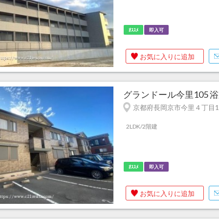
ｵｽｽﾒ
即入可
お気に入りに追加
グランドール今里105 
京都府長岡京市今里４丁目1
2LDK/2階建
ｵｽｽﾒ
即入可
お気に入りに追加