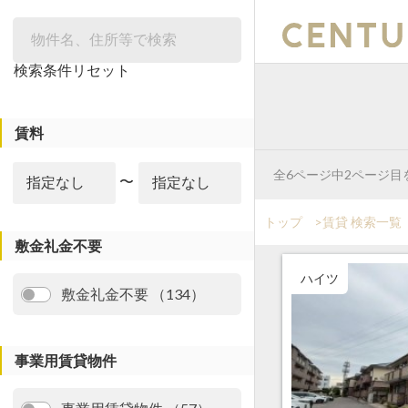
絞り込み
検索条件リセット
賃料
全6ページ中2ページ目
〜
トップ
>
賃貸 検索一覧
敷金礼金不要
ハイツ
敷金礼金不要 （134）
事業用賃貸物件