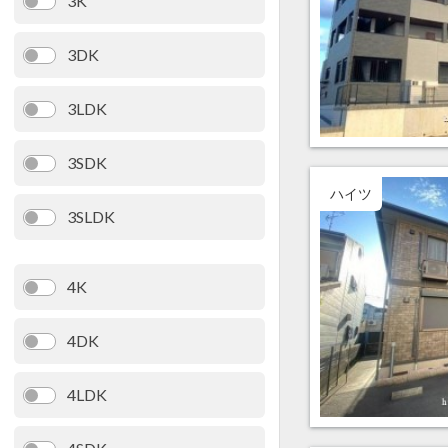
3K
3DK
3LDK
3SDK
ハイツ
3SLDK
4K
4DK
4LDK