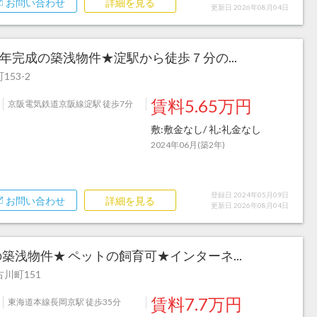
お問い合わせ
詳細を見る
更新日 2026年08月04日
４年完成の築浅物件★淀駅から徒歩７分の...
53-2
賃料5.65万円
京阪電気鉄道京阪線淀駅 徒歩7分
敷:敷金なし/ 礼:礼金なし
2024年06月(築2年)
登録日 2024年05月09日
お問い合わせ
詳細を見る
更新日 2026年08月04日
成の築浅物件★ ペットの飼育可★インターネ...
川町151
賃料7.7万円
東海道本線長岡京駅 徒歩35分