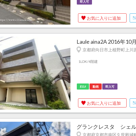
即入可
お気に入りに追加
Laule aina2A 201
京都府向日市上植野町上川原7
1LDK/4階建
ｵｽｽﾒ
動画
即入可
お気に入りに追加
グランクレスタ シェル10
京都府京都市南区久世殿城町2