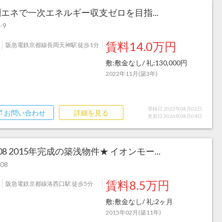
 創エネで一次エネルギー収支ゼロを目指...
-9
賃料14.0万円
阪急電鉄京都線長岡天神駅 徒歩1分
敷:敷金なし/ 礼:130,000円
2022年11月(築3年)
登録日 2022年08月02日
お問い合わせ
詳細を見る
更新日 2026年08月04日
 2015年完成の築浅物件★ イオンモー...
08
賃料8.5万円
阪急電鉄京都線洛西口駅 徒歩5分
敷:敷金なし/ 礼:2ヶ月
2015年02月(築11年)