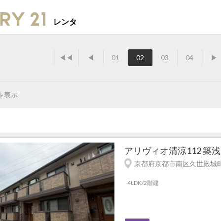
レンタ
◀◀
◀
01
02
03
04
▶
を表示
アリヴィオ清涼112 築浅
京都府京都市南区久世殿城町9
4LDK/2階建