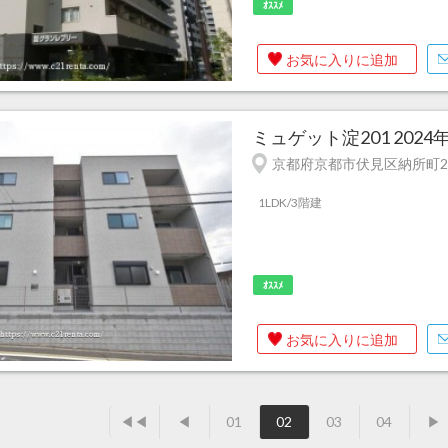
ｵｽｽﾒ
お気に入りに追加
ミュゲット淀201 202
京都府京都市伏見区納所町20
1LDK/3階建
ｵｽｽﾒ
お気に入りに追加
◀◀
◀
01
02
03
04
▶