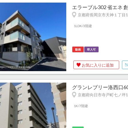
エラーブル302 省エネ
京都府長岡京市天神１丁目1
1LDK/3階建
動画
即入可
お気に入りに追加
グランレブリー洛西口608
京都府向日市寺戸町七ノ坪1
1K/7階建