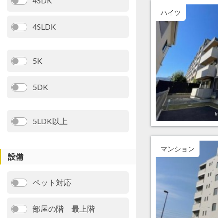
4SDK
ハイツ
4SLDK
5K
5DK
5LDK以上
マンション
設備
ペット対応
部屋の階 最上階