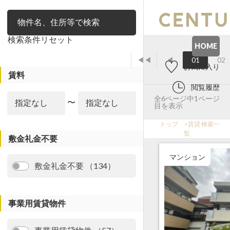
絞り込み
検索条件リセット
HOME
◀◀
◀
01
02
お気に入り
賃料
閲覧履歴
全6ページ中1ページ
〜
目を表示
トップ
>
賃貸 検索一
覧
敷金礼金不要
マンション
敷金礼金不要 （134）
事業用賃貸物件