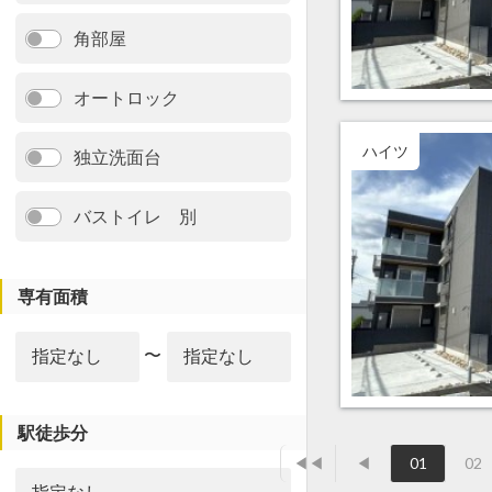
角部屋
オートロック
ハイツ
独立洗面台
バストイレ 別
専有面積
〜
駅徒歩分
◀◀
◀
01
02