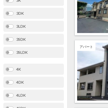
3K
3DK
3LDK
3SDK
アパート
3SLDK
4K
4DK
4LDK