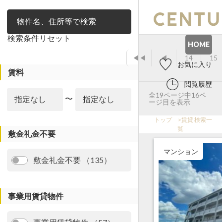
絞り込み
検索条件リセット
HOME
◀◀
◀
14
15
お気に入り
賃料
閲覧履歴
全19ページ中16ペ
〜
ージ目を表示
トップ
>
賃貸 検索一
覧
敷金礼金不要
マンション
敷金礼金不要 （135）
事業用賃貸物件