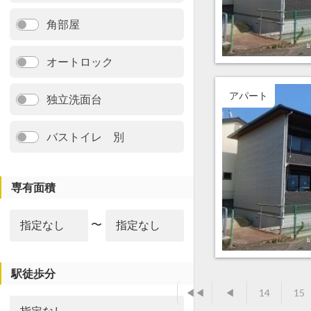
角部屋
オートロック
アパート
独立洗面台
バストイレ 別
専有面積
〜
駅徒歩分
◀◀
◀
14
15